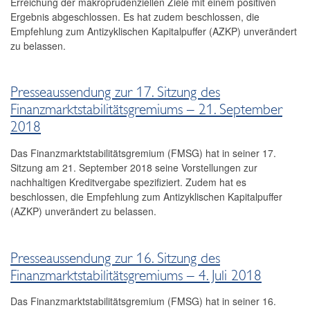
Erreichung der makroprudenziellen Ziele mit einem positiven
2023
Ergebnis abgeschlossen. Es hat zudem beschlossen, die
Empfehlung zum Antizyklischen Kapitalpuffer (AZKP) unverändert
2022
zu belassen.
2021
Presseaussendung zur 17. Sitzung des
2020
Finanzmarktstabilitätsgremiums – 21. September
2019
2018
2018
Das Finanzmarktstabilitätsgremium (FMSG) hat in seiner 17.
Sitzung am 21. September 2018 seine Vorstellungen zur
18. Sitzung
nachhaltigen Kreditvergabe spezifiziert. Zudem hat es
beschlossen, die Empfehlung zum Antizyklischen Kapitalpuffer
17. Sitzung
(AZKP) unverändert zu belassen.
16. Sitzung
Presseaussendung zur 16. Sitzung des
15. Sitzung
Finanzmarktstabilitätsgremiums – 4. Juli 2018
2017
Das Finanzmarktstabilitätsgremium (FMSG) hat in seiner 16.