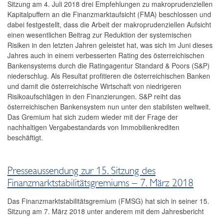
Sitzung am 4. Juli 2018 drei Empfehlungen zu makroprudenziellen
2016
Kapitalpuffern an die Finanzmarktaufsicht (FMA) beschlossen und
dabei festgestellt, dass die Arbeit der makroprudenziellen Aufsicht
2015
einen wesentlichen Beitrag zur Reduktion der systemischen
Risiken in den letzten Jahren geleistet hat, was sich im Juni dieses
2014
Jahres auch in einem verbesserten Rating des österreichischen
Bankensystems durch die Ratingagentur Standard & Poors (S&P)
Risikohinweise und Empfehlungen
niederschlug. Als Resultat profitieren die österreichischen Banken
und damit die österreichische Wirtschaft von niedrigeren
Strategie
Risikoaufschlägen in den Finanzierungen. S&P reiht das
österreichischen Bankensystem nun unter den stabilsten weltweit.
Jahresberichte
Das Gremium hat sich zudem wieder mit der Frage der
nachhaltigen Vergabestandards von Immobilienkrediten
Sitzungen
beschäftigt.
Internationales
Presseaussendung zur 15. Sitzung des
FAQ
Finanzmarktstabilitätsgremiums – 7. März 2018
Kontakt
Das Finanzmarktstabilitätsgremium (FMSG) hat sich in seiner 15.
Sitzung am 7. März 2018 unter anderem mit dem Jahresbericht