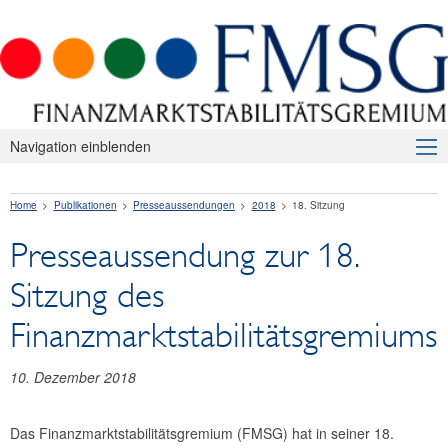
Navigation einblenden
Über uns
Home
Publikationen
Presseaussendungen
2018
18. Sitzung
Makroprudenzielle Aufsicht
Presseaussendung zur 18.
Publikationen
Sitzung des
Presseaussendungen
Finanzmarktstabilitätsgremiums
2026
2025
10. Dezember 2018
2024
Das Finanzmarktstabilitätsgremium (FMSG) hat in seiner 18.