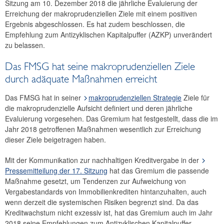
Sitzung am 10. Dezember 2018 die jährliche Evaluierung der
2023
Erreichung der makroprudenziellen Ziele mit einem positiven
Ergebnis abgeschlossen. Es hat zudem beschlossen, die
2022
Empfehlung zum Antizyklischen Kapitalpuffer (AZKP) unverändert
zu belassen.
2021
Das FMSG hat seine makroprudenziellen Ziele
2020
durch adäquate Maßnahmen erreicht
2019
Das FMSG hat in seiner
makroprudenziellen Strategie
Ziele für
die makroprudenzielle Aufsicht definiert und deren jährliche
2018
Evaluierung vorgesehen. Das Gremium hat festgestellt, dass die im
Jahr 2018 getroffenen Maßnahmen wesentlich zur Erreichung
18. Sitzung
dieser Ziele beigetragen haben.
17. Sitzung
Mit der Kommunikation zur nachhaltigen Kreditvergabe in der
Pressemitteilung der 17. Sitzung
hat das Gremium die passende
16. Sitzung
Maßnahme gesetzt, um Tendenzen zur Aufweichung von
Vergabestandards von Immobilienkrediten hintanzuhalten, auch
15. Sitzung
wenn derzeit die systemischen Risiken begrenzt sind. Da das
Kreditwachstum nicht exzessiv ist, hat das Gremium auch im Jahr
2017
2018 seine Empfehlungen zum Antizyklischen Kapitalpuffer