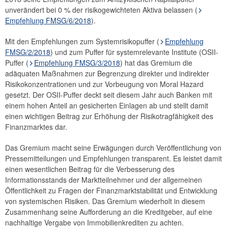
unverändert bei 0 % der risikogewichteten Aktiva belassen (
2016
Empfehlung FMSG/6/2018
).
2015
Mit den Empfehlungen zum Systemrisikopuffer (
Empfehlung
FMSG/2/2018
) und zum Puffer für systemrelevante Institute (OSII-
2014
Puffer (
Empfehlung FMSG/3/2018
) hat das Gremium die
adäquaten Maßnahmen zur Begrenzung direkter und indirekter
Risikohinweise und Empfehlungen
Risikokonzentrationen und zur Vorbeugung von Moral Hazard
gesetzt. Der OSII-Puffer deckt seit diesem Jahr auch Banken mit
Strategie
einem hohen Anteil an gesicherten Einlagen ab und stellt damit
einen wichtigen Beitrag zur Erhöhung der Risikotragfähigkeit des
Jahresberichte
Finanzmarktes dar.
Sitzungen
Das Gremium macht seine Erwägungen durch Veröffentlichung von
Pressemitteilungen und Empfehlungen transparent. Es leistet damit
Internationales
einen wesentlichen Beitrag für die Verbesserung des
FAQ
Informationsstands der Marktteilnehmer und der allgemeinen
Öffentlichkeit zu Fragen der Finanzmarktstabilität und Entwicklung
Kontakt
von systemischen Risiken. Das Gremium wiederholt in diesem
Zusammenhang seine Aufforderung an die Kreditgeber, auf eine
nachhaltige Vergabe von Immobilienkrediten zu achten.