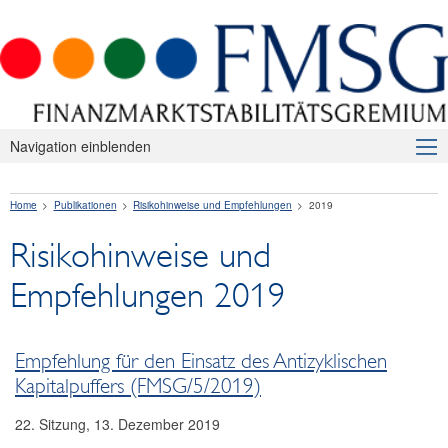
Navigation einblenden
Über uns
Home
Publikationen
Risikohinweise und Empfehlungen
2019
Makroprudenzielle Aufsicht
Risikohinweise und
Publikationen
Empfehlungen 2019
Presseaussendungen
Risikohinweise und Empfehlungen
Empfehlung für den Einsatz des Antizyklischen
2026
Kapitalpuffers (FMSG/5/2019)
2025
22. Sitzung, 13. Dezember 2019