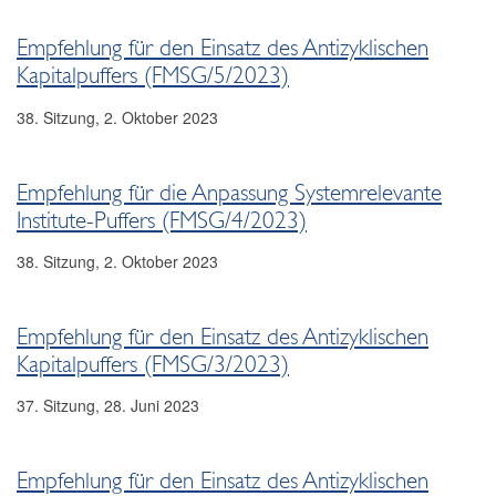
2024
Empfehlung für den Einsatz des Antizyklischen
2023
Kapitalpuffers (FMSG/5/2023)
Empfehlung FMSG/6/2023
38. Sitzung, 2. Oktober 2023
Empfehlung FMSG/5/2023
Empfehlung für die Anpassung Systemrelevante
Empfehlung FMSG/4/2023
Institute-Puffers (FMSG/4/2023)
Empfehlung FMSG/3/2023
38. Sitzung, 2. Oktober 2023
Empfehlung FMSG/2/2023
Empfehlung für den Einsatz des Antizyklischen
Empfehlung FMSG/1/2023
Kapitalpuffers (FMSG/3/2023)
2022
37. Sitzung, 28. Juni 2023
2021
2020
Empfehlung für den Einsatz des Antizyklischen