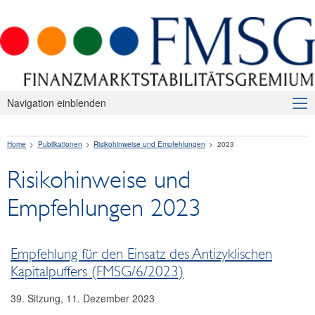
Navigation einblenden
Über uns
Home
Publikationen
Risikohinweise und Empfehlungen
2023
Makroprudenzielle Aufsicht
Risikohinweise und
Publikationen
Empfehlungen 2023
Presseaussendungen
Risikohinweise und Empfehlungen
Empfehlung für den Einsatz des Antizyklischen
2026
Kapitalpuffers (FMSG/6/2023)
2025
39. Sitzung, 11. Dezember 2023