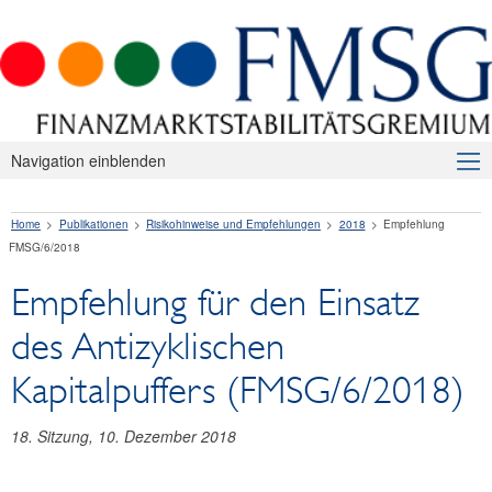
Navigation einblenden
Über uns
Home
Publikationen
Risikohinweise und Empfehlungen
2018
Empfehlung
Makroprudenzielle Aufsicht
FMSG/6/2018
Publikationen
Empfehlung für den Einsatz
Presseaussendungen
des Antizyklischen
Risikohinweise und Empfehlungen
Kapitalpuffers (FMSG/6/2018)
2026
18. Sitzung, 10. Dezember 2018
2025