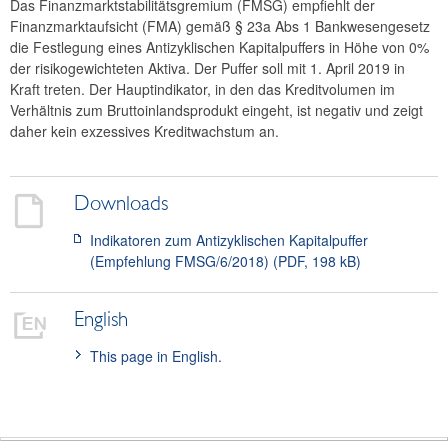
Das Finanzmarktstabilitätsgremium (FMSG) empfiehlt der
2024
Finanzmarktaufsicht (FMA) gemäß § 23a Abs 1 Bankwesengesetz
die Festlegung eines Antizyklischen Kapitalpuffers in Höhe von 0%
2023
der risikogewichteten Aktiva. Der Puffer soll mit 1. April 2019 in
Kraft treten. Der Hauptindikator, in den das Kreditvolumen im
2022
Verhältnis zum Bruttoinlandsprodukt eingeht, ist negativ und zeigt
daher kein exzessives Kreditwachstum an.
2021
2020
Downloads
2019
Indikatoren zum Antizyklischen Kapitalpuffer
2018
(Empfehlung FMSG/6/2018) (PDF, 198 kB)
Empfehlung FMSG/6/2018
English
Empfehlung FMSG/5/2018
This page in English.
Empfehlung FMSG/4/2018
Empfehlung FMSG/3/2018