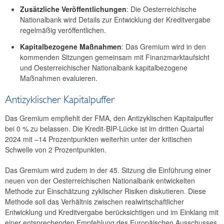
Zusätzliche Veröffentlichungen
: Die Oesterreichische
2016
Nationalbank wird Details zur Entwicklung der Kreditvergabe
regelmäßig veröffentlichen.
2015
Kapitalbezogene Maßnahmen
: Das Gremium wird in den
2014
kommenden Sitzungen gemeinsam mit Finanzmarktaufsicht
und Oesterreichischer Nationalbank kapitalbezogene
Risikohinweise und Empfehlungen
Maßnahmen evaluieren.
Strategie
Antizyklischer Kapitalpuffer
Jahresberichte
Das Gremium empfiehlt der FMA, den Antizyklischen Kapitalpuffer
bei 0 % zu belassen. Die Kredit-BIP-Lücke ist im dritten Quartal
Sitzungen
2024 mit –14 Prozentpunkten weiterhin unter der kritischen
Schwelle von 2 Prozentpunkten.
Internationales
Das Gremium wird zudem in der 45. Sitzung die Einführung einer
FAQ
neuen von der Oesterreichischen Nationalbank entwickelten
Methode zur Einschätzung zyklischer Risiken diskutieren. Diese
Kontakt
Methode soll das Verhältnis zwischen realwirtschaftlicher
Entwicklung und Kreditvergabe berücksichtigen und im Einklang mit
einer entsprechenden Empfehlung des Europäischen Ausschusses