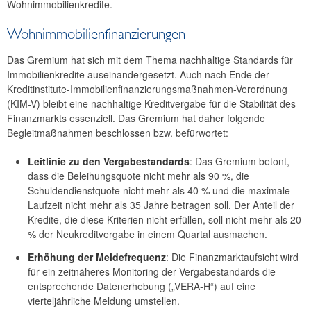
Wohnimmobilienkredite.
46. Sitzung
Wohnimmobilienfinanzierungen
45. Sitzung
Das Gremium hat sich mit dem Thema nachhaltige Standards für
44. Sitzung
Immobilienkredite auseinandergesetzt. Auch nach Ende der
Kreditinstitute-Immobilienfinanzierungsmaßnahmen-Verordnung
2024
(KIM-V) bleibt eine nachhaltige Kreditvergabe für die Stabilität des
Finanzmarkts essenziell. Das Gremium hat daher folgende
2023
Begleitmaßnahmen beschlossen bzw. befürwortet:
2022
Leitlinie zu den Vergabestandards
: Das Gremium betont,
dass die Beleihungsquote nicht mehr als 90 %, die
2021
Schuldendienstquote nicht mehr als 40 % und die maximale
Laufzeit nicht mehr als 35 Jahre betragen soll. Der Anteil der
2020
Kredite, die diese Kriterien nicht erfüllen, soll nicht mehr als 20
% der Neukreditvergabe in einem Quartal ausmachen.
2019
Erhöhung der Meldefrequenz
: Die Finanzmarktaufsicht wird
2018
für ein zeitnäheres Monitoring der Vergabestandards die
entsprechende Datenerhebung („VERA-H“) auf eine
2017
vierteljährliche Meldung umstellen.