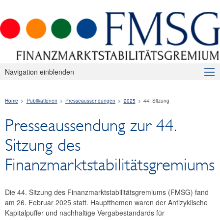
Navigation einblenden
Über uns
Home
Publikationen
Presseaussendungen
2025
44. Sitzung
Makroprudenzielle Aufsicht
Presseaussendung zur 44.
Publikationen
Sitzung des
Presseaussendungen
Finanzmarktstabilitätsgremiums
2026
2025
Die 44. Sitzung des Finanzmarktstabilitätsgremiums (FMSG) fand
am 26. Februar 2025 statt. Hauptthemen waren der Antizyklische
47. Sitzung
Kapitalpuffer und nachhaltige Vergabestandards für