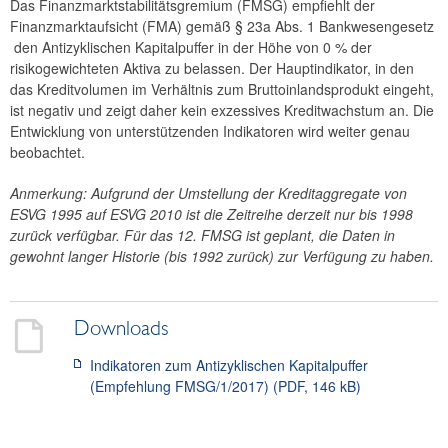
Das Finanzmarktstabilitätsgremium (FMSG) empfiehlt der
2024
Finanzmarktaufsicht (FMA) gemäß § 23a Abs. 1 Bankwesengesetz
den Antizyklischen Kapitalpuffer in der Höhe von 0 % der
2023
risikogewichteten Aktiva zu belassen. Der Hauptindikator, in den
das Kreditvolumen im Verhältnis zum Bruttoinlandsprodukt eingeht,
2022
ist negativ und zeigt daher kein exzessives Kreditwachstum an. Die
Entwicklung von unterstützenden Indikatoren wird weiter genau
2021
beobachtet.
2020
Anmerkung: Aufgrund der Umstellung der Kreditaggregate von
ESVG 1995 auf ESVG 2010 ist die Zeitreihe derzeit nur bis 1998
2019
zurück verfügbar. Für das 12. FMSG ist geplant, die Daten in
gewohnt langer Historie (bis 1992 zurück) zur Verfügung zu haben.
2018
2017
Downloads
Empfehlung FMSG/6/2017
Indikatoren zum Antizyklischen Kapitalpuffer
(Empfehlung FMSG/1/2017) (PDF, 146 kB)
Empfehlung FMSG/5/2017
Empfehlung FMSG/4/2017