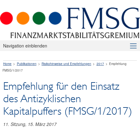
Navigation einblenden
Über uns
Home
Publikationen
Risikohinweise und Empfehlungen
2017
Empfehlung
Makroprudenzielle Aufsicht
FMSG/1/2017
Publikationen
Empfehlung für den Einsatz
Presseaussendungen
des Antizyklischen
Risikohinweise und Empfehlungen
Kapitalpuffers (FMSG/1/2017)
2026
11. Sitzung, 15. März 2017
2025