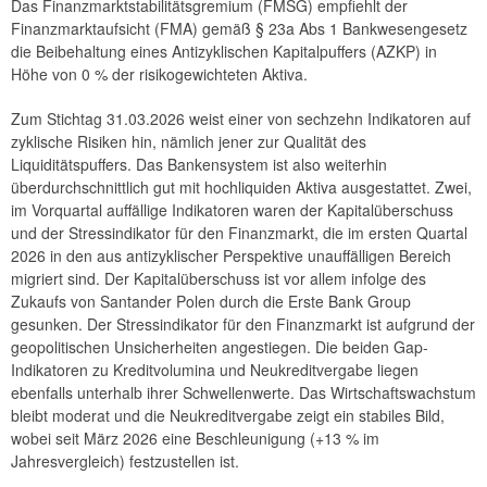
Das Finanzmarktstabilitätsgremium (FMSG) empfiehlt der
Empfehlung FMSG 1/2026
Finanzmarktaufsicht (FMA) gemäß § 23a Abs 1 Bankwesengesetz
die Beibehaltung eines Antizyklischen Kapitalpuffers (AZKP) in
2025
Höhe von 0 % der risikogewichteten Aktiva.
2024
Zum Stichtag 31.03.2026 weist einer von sechzehn Indikatoren auf
zyklische Risiken hin, nämlich jener zur Qualität des
2023
Liquiditätspuffers. Das Bankensystem ist also weiterhin
überdurchschnittlich gut mit hochliquiden Aktiva ausgestattet. Zwei,
2022
im Vorquartal auffällige Indikatoren waren der Kapitalüberschuss
und der Stressindikator für den Finanzmarkt, die im ersten Quartal
2021
2026 in den aus antizyklischer Perspektive unauffälligen Bereich
migriert sind. Der Kapitalüberschuss ist vor allem infolge des
2020
Zukaufs von Santander Polen durch die Erste Bank Group
gesunken. Der Stressindikator für den Finanzmarkt ist aufgrund der
2019
geopolitischen Unsicherheiten angestiegen. Die beiden Gap-
Indikatoren zu Kreditvolumina und Neukreditvergabe liegen
2018
ebenfalls unterhalb ihrer Schwellenwerte. Das Wirtschaftswachstum
bleibt moderat und die Neukreditvergabe zeigt ein stabiles Bild,
2017
wobei seit März 2026 eine Beschleunigung (+13 % im
Jahresvergleich) festzustellen ist.
2016