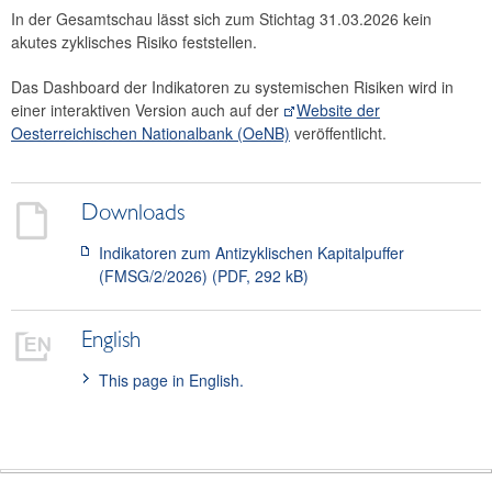
In der Gesamtschau lässt sich zum Stichtag 31.03.2026 kein
2015
akutes zyklisches Risiko feststellen.
Strategie
Das Dashboard der Indikatoren zu systemischen Risiken wird in
einer interaktiven Version auch auf der
Website der
Jahresberichte
Oesterreichischen Nationalbank (OeNB)
veröffentlicht.
Sitzungen
Internationales
Downloads
FAQ
Indikatoren zum Antizyklischen Kapitalpuffer
(FMSG/2/2026) (PDF, 292 kB)
Kontakt
English
This page in English.