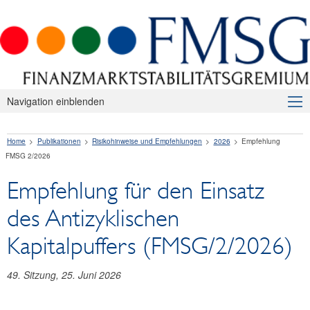
Navigation einblenden
Über uns
Home
Publikationen
Risikohinweise und Empfehlungen
2026
Empfehlung
Makroprudenzielle Aufsicht
FMSG 2/2026
Publikationen
Empfehlung für den Einsatz
Presseaussendungen
des Antizyklischen
Risikohinweise und Empfehlungen
Kapitalpuffers (FMSG/2/2026)
2026
49. Sitzung, 25. Juni 2026
Empfehlung FMSG 2/2026